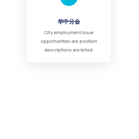
华中分会
City employment issue
opportunities are position
descriptions are listed.