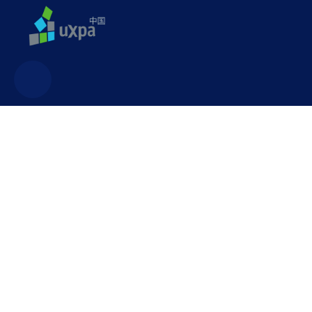
联系方式
uxpa@uxpa.org.cn
广东省深圳市龙华区民治街道白石龙一区新龙大厦503室