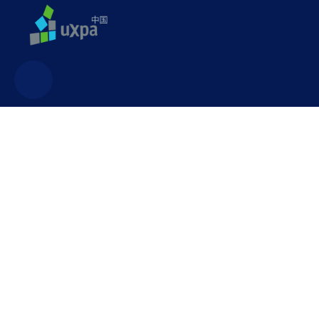
联系方式
uxpa@uxpa.org.cn
广东省深圳市龙华区民治街道白石龙一区新龙大厦503室