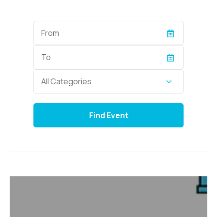
Start
Date
End
Date
Category
All Categories