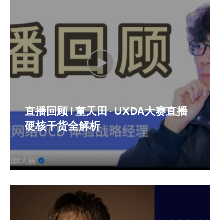
直播回顾 | 董天田 · UXDA大赛直播
硬核干货全解析