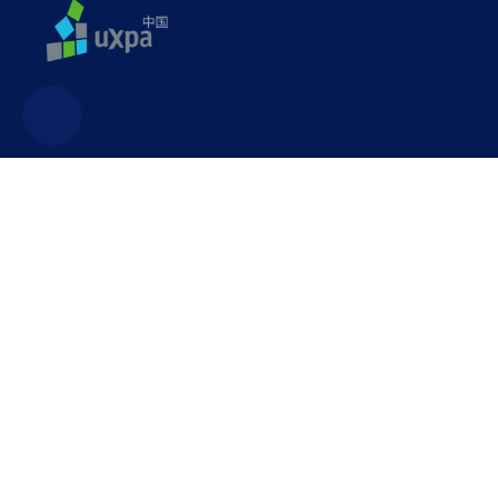
联系方式
uxpa@uxpa.org.cn
广东省深圳市龙华区民治街道白石龙一区新龙大厦503室