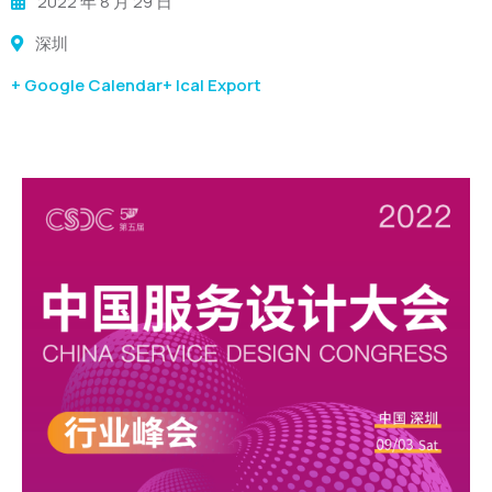
2022 年 8 月 29 日
深圳
+ Google Calendar
+ Ical Export