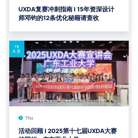
UXDA复赛冲刺指南 | 15年资深设计
师邓钧的12条优化秘籍请查收
19
6 月
Thu
活动回顾 | 2025第十七届UXDA大赛