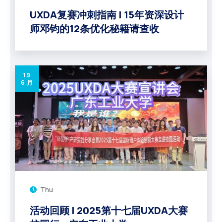
UXDA复赛冲刺指南 | 15年资深设计
师邓钧的12条优化秘籍请查收
19
6 月
Thu
活动回顾 | 2025第十七届UXDA大赛