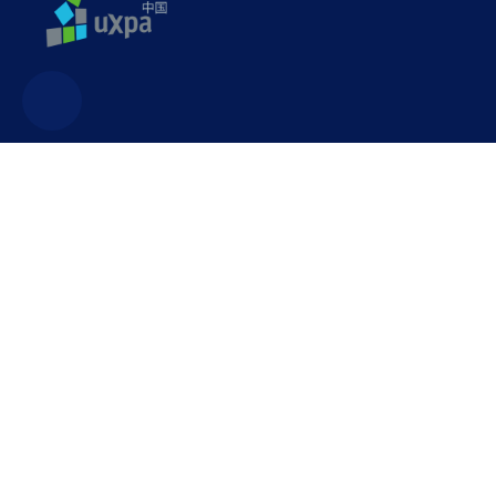
联系方式
uxpa@uxpa.org.cn
广东省深圳市龙华区民治街道白石龙一区新龙大厦503室