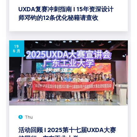
UXDA复赛冲刺指南 | 15年资深设计
师邓钧的12条优化秘籍请查收
19
6 月
Thu
活动回顾 | 2025第十七届UXDA大赛